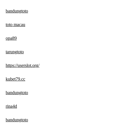
bandungtoto
toto macau
opa89
tarungtoto
https://userslot.org/
kubet79.cc
bandungtoto
rina4d
bandungtoto