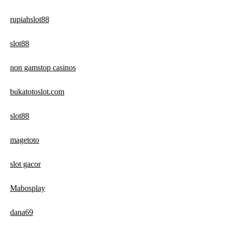
rupiahslot88
slot88
non gamstop casinos
bukatotoslot.com
slot88
magetoto
slot gacor
Mabosplay
dana69