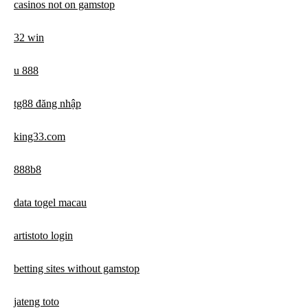
casinos not on gamstop
32 win
u 888
tg88 đăng nhập
king33.com
888b8
data togel macau
artistoto login
betting sites without gamstop
jateng toto