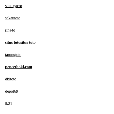
situs gacor
sakautoto
rina4d
situs totositus toto
tarungtoto
pencethoki.com
dbltoto
depot69
lk21