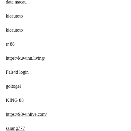
data macau
kicautoto
kicautoto
rr 88
https://kuwinn.living/
Fals4d login
goltogel
KING 88
https://98winlive.com/
sarang777