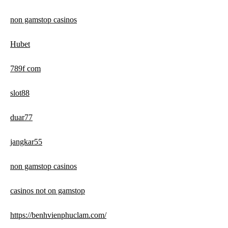
non gamstop casinos
Hubet
789f com
slot88
duar77
jangkar55
non gamstop casinos
casinos not on gamstop
https://benhvienphuclam.com/