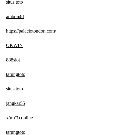
situs toto
ambon4d
https://palaciotondon.com/
OKWIN
888slot
tarungtoto
situs toto
jangkar55
xóc đĩa online
tarungtoto