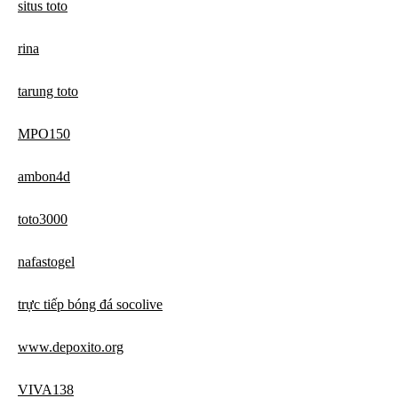
situs toto
rina
tarung toto
MPO150
ambon4d
toto3000
nafastogel
trực tiếp bóng đá socolive
www.depoxito.org
VIVA138