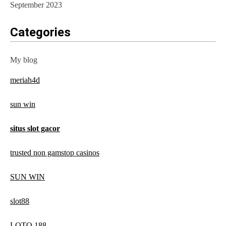
September 2023
Categories
My blog
meriah4d
sun win
situs slot gacor
trusted non gamstop casinos
SUN WIN
slot88
LOTO 188