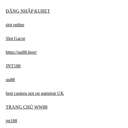
ĐĂNG NHẬP KUBET
slot online
Slot Gacor
https://uu88.beer/
JNT188
uu88
best casinos not on gamstop UK
TRANG CHỦ WW88
jnt188