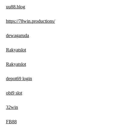
uu88.blog
https://78win.productions/
dewagaruda
Rakyatslot
Rakyatslot
depot69 login
obi9 slot
32win
FB88