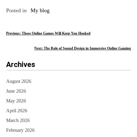
Posted in
My blog
P
Previous:
These Online Games Will Keep You Hooked
o
Next:
The Role of Sound Design in Immersive Online Gaming
s
Archives
t
n
August 2026
a
June 2026
v
May 2026
i
April 2026
March 2026
g
February 2026
a