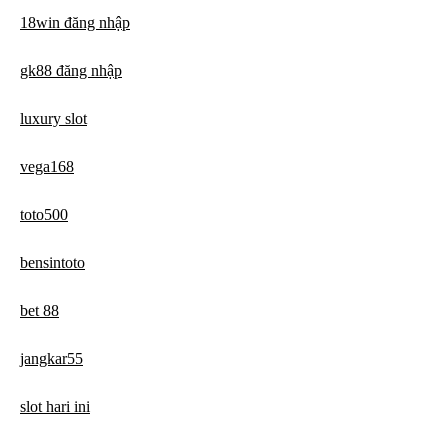
18win đăng nhập
gk88 đăng nhập
luxury slot
vega168
toto500
bensintoto
bet 88
jangkar55
slot hari ini