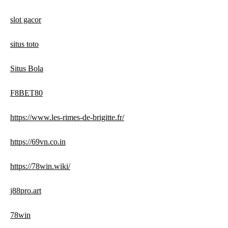
slot gacor
situs toto
Situs Bola
F8BET80
https://www.les-rimes-de-brigitte.fr/
https://69vn.co.in
https://78win.wiki/
j88pro.art
78win