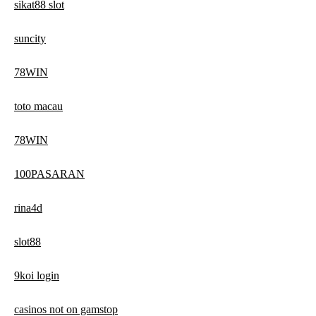
sikat88 slot
suncity
78WIN
toto macau
78WIN
100PASARAN
rina4d
slot88
9koi login
casinos not on gamstop