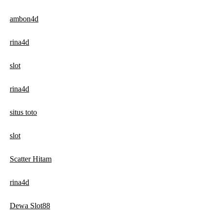
ambon4d
rina4d
slot
rina4d
situs toto
slot
Scatter Hitam
rina4d
Dewa Slot88